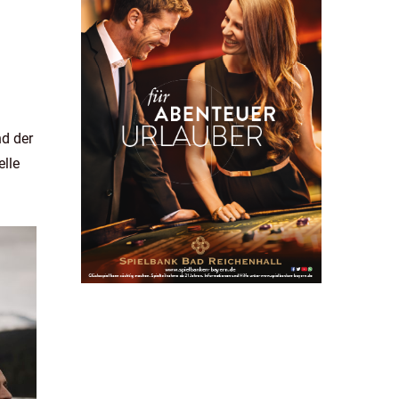
nd der
elle