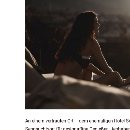
An einem vertrauten Ort – dem ehemaligen Hotel 
Sehnsuchtsort für designaffine Genießer, Liebhaber