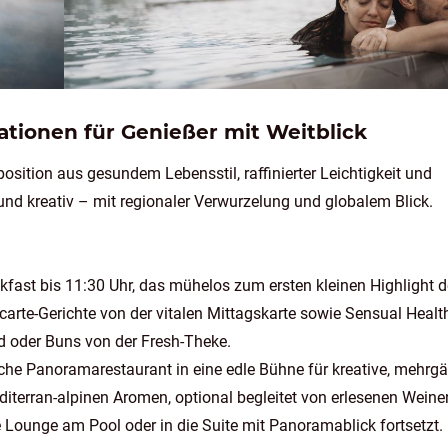
eationen für Genießer mit Weitblick
position aus gesundem Lebensstil, raffinierter Leichtigkeit und
 und kreativ – mit regionaler Verwurzelung und globalem Blick.
fast bis 11:30 Uhr, das mühelos zum ersten kleinen Highlight 
carte-Gerichte von der vitalen Mittagskarte sowie Sensual Healt
od oder Buns von der Fresh-Theke.
sche Panoramarestaurant in eine edle Bühne für kreative, mehrg
iterran-alpinen Aromen, optional begleitet von erlesenen Weine
ate Lounge am Pool oder in die Suite mit Panoramablick fortsetzt.