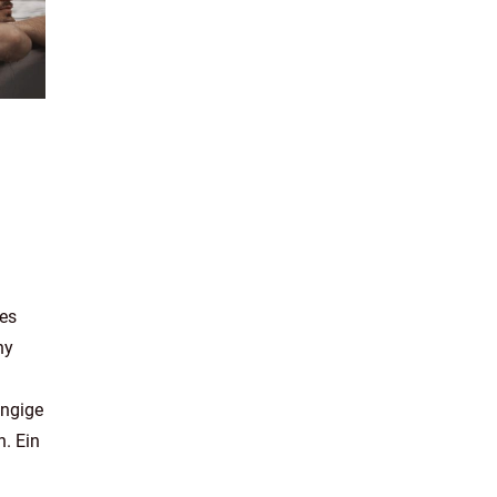
des
hy
ängige
n. Ein