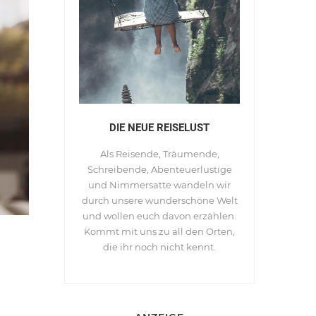
DIE NEUE REISELUST
Als Reisende, Träumende,
Schreibende, Abenteuerlustige
und Nimmersatte wandeln wir
durch unsere wunderschöne Welt
und wollen euch davon erzählen.
Kommt mit uns zu all den Orten,
die ihr noch nicht kennt.