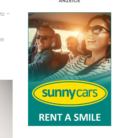
ANZEIGE
eu –
en