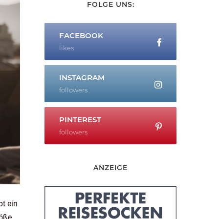
FOLGE UNS:
FACEBOOK
likes
INSTAGRAM
followers
PINTEREST
followers
ANZEIGE
t ein
öße.