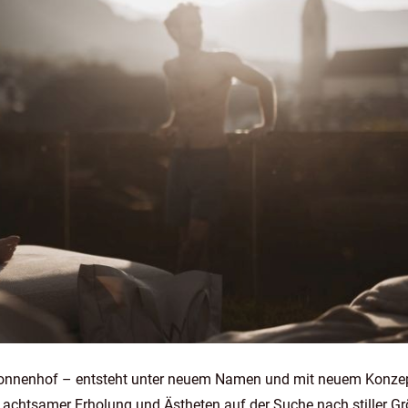
Sonnenhof – entsteht unter neuem Namen und mit neuem Konzep
 achtsamer Erholung und Ästheten auf der Suche nach stiller Gr