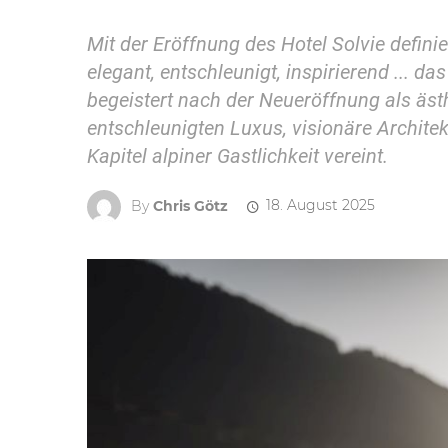
Mit der Eröffnung des Hotel Solvie defin
elegant, entschleunigt, inspirierend ... d
begeistert nach der Neueröffnung als äs
entschleunigten Luxus, visionäre Archite
Kapitel alpiner Gastlichkeit vereint.
By
Chris Götz
18. August 2025