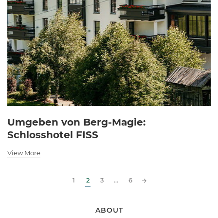
Umgeben von Berg-Magie:
Schlosshotel FISS
View More
1
2
3
...
6
Posts
navigation
ABOUT