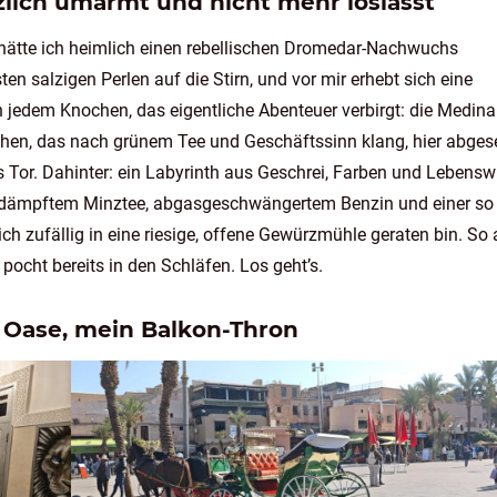
lich umarmt und nicht mehr loslässt
s hätte ich heimlich einen rebellischen Dromedar-Nachwuchs
sten salzigen Perlen auf die Stirn, und vor mir erhebt sich eine
in jedem Knochen, das eigentliche Abenteuer verbirgt: die Medin
hen, das nach grünem Tee und Geschäftssinn klang, hier abgese
 Tor. Dahinter: ein Labyrinth aus Geschrei, Farben und Lebenswi
 gedämpftem Minztee, abgasgeschwängertem Benzin und einer so
ich zufällig in eine riesige, offene Gewürzmühle geraten bin. So 
 pocht bereits in den Schläfen. Los geht’s.
e Oase, mein Balkon-Thron