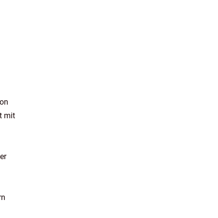
von
t mit
er
rn