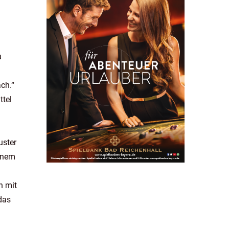
u
ch.“
ttel
uster
einem
n mit
das