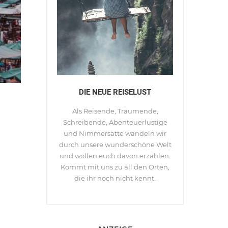
DIE NEUE REISELUST
Als Reisende, Träumende,
Schreibende, Abenteuerlustige
und Nimmersatte wandeln wir
durch unsere wunderschöne Welt
und wollen euch davon erzählen.
Kommt mit uns zu all den Orten,
die ihr noch nicht kennt.