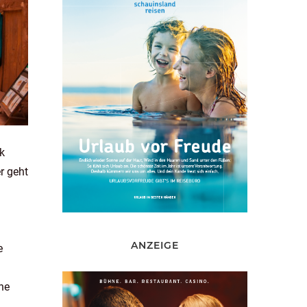
k
r geht
ANZEIGE
e
ne