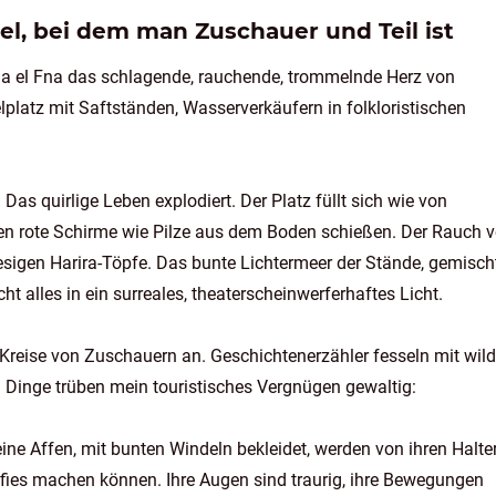
el, bei dem man Zuschauer und Teil ist
maa el Fna das schlagende, rauchende, trommelnde Herz von
platz mit Saftständen, Wasserverkäufern in folkloristischen
Das quirlige Leben explodiert. Der Platz füllt sich wie von
en rote Schirme wie Pilze aus dem Boden schießen. Der Rauch 
iesigen Harira-Töpfe. Das bunte Lichtermeer der Stände, gemisch
 alles in ein surreales, theaterscheinwerferhaftes Licht.
eise von Zuschauern an. Geschichtenerzähler fesseln mit wild
i Dinge trüben mein touristisches Vergnügen gewaltig:
ine Affen, mit bunten Windeln bekleidet, werden von ihren Halte
lfies machen können. Ihre Augen sind traurig, ihre Bewegungen