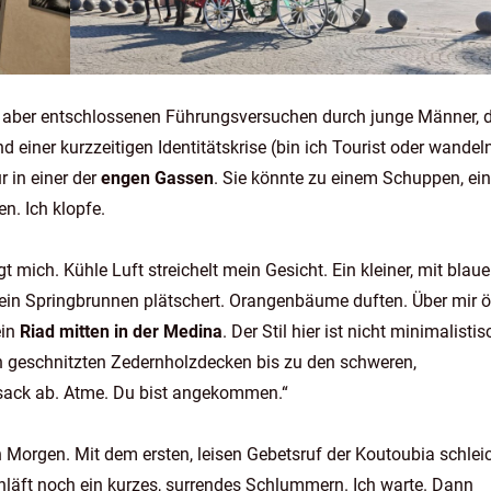
n, aber entschlossenen Führungsversuchen durch junge Männer, d
einer kurzzeitigen Identitätskrise (bin ich Tourist oder wandel
r in einer der
engen Gassen
. Sie könnte zu einem Schuppen, ei
n. Ich klopfe.
t mich. Kühle Luft streichelt mein Gesicht. Ein kleiner, mit blau
te ein Springbrunnen plätschert. Orangenbäume duften. Über mir ö
ein
Riad mitten in der Medina
. Der Stil hier ist nicht minimalistis
n geschnitzten Zedernholzdecken bis zu den schweren,
sack ab. Atme. Du bist angekommen.“
Morgen. Mit dem ersten, leisen Gebetsruf der Koutoubia schlei
chläft noch ein kurzes, surrendes Schlummern. Ich warte. Dann