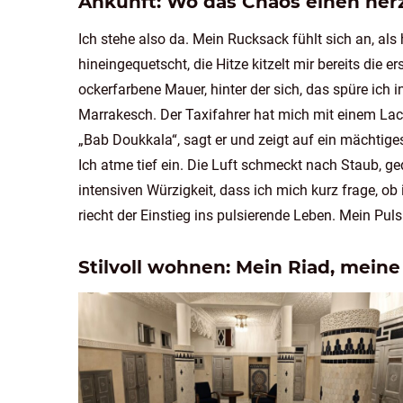
Ankunft: Wo das Chaos einen herz
Ich stehe also da. Mein Rucksack fühlt sich an, al
hineingequetscht, die Hitze kitzelt mir bereits die er
ockerfarbene Mauer, hinter der sich, das spüre ich 
Marrakesch. Der Taxifahrer hat mich mit einem Lac
„Bab Doukkala“, sagt er und zeigt auf ein mächtiges
Ich atme tief ein. Die Luft schmeckt nach Staub,
intensiven Würzigkeit, dass ich mich kurz frage, ob 
riecht der Einstieg ins pulsierende Leben. Mein Puls
Stilvoll wohnen: Mein Riad, mein