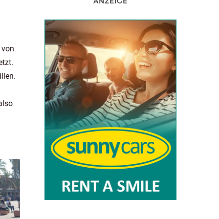
ANZEIGE
a von
tzt.
llen.
also