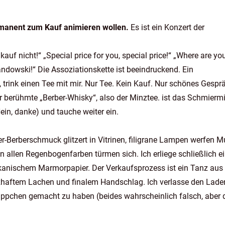
rmanent zum Kauf animieren wollen.
Es ist ein Konzert der
auf nicht!“ „Special price for you, special price!“ „Where are yo
owski!“ Die Assoziationskette ist beeindruckend. Ein
ink einen Tee mit mir. Nur Tee. Kein Kauf. Nur schönes Gesprä
er berühmte „Berber-Whisky“, also der Minztee. ist das Schmiermi
Nein, danke) und tauche weiter ein.
er-Berberschmuck glitzert in Vitrinen, filigrane Lampen werfen M
 allen Regenbogenfarben türmen sich. Ich erliege schließlich 
kanischem Marmorpapier. Der Verkaufsprozess ist ein Tanz aus
rzhaftem Lachen und finalem Handschlag. Ich verlasse den Lade
ppchen gemacht zu haben (beides wahrscheinlich falsch, aber 