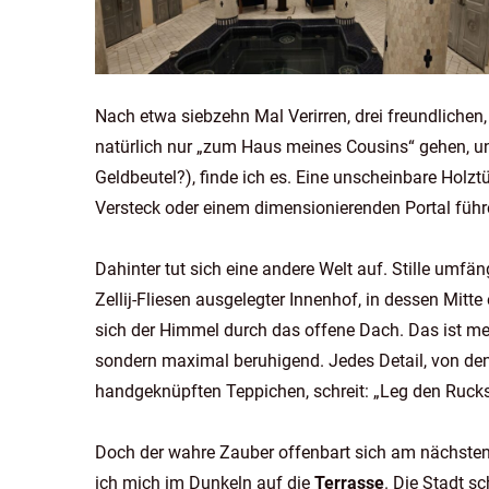
Nach etwa siebzehn Mal Verirren, drei freundliche
natürlich nur „zum Haus meines Cousins“ gehen, und 
Geldbeutel?), finde ich es. Eine unscheinbare Holztü
Versteck oder einem dimensionierenden Portal führe
Dahinter tut sich eine andere Welt auf. Stille umfäng
Zellij-Fliesen ausgelegter Innenhof, in dessen Mit
sich der Himmel durch das offene Dach. Das ist m
sondern maximal beruhigend. Jedes Detail, von de
handgeknüpften Teppichen, schreit: „Leg den Ruck
Doch der wahre Zauber offenbart sich am nächsten 
ich mich im Dunkeln auf die
Terrasse
. Die Stadt s