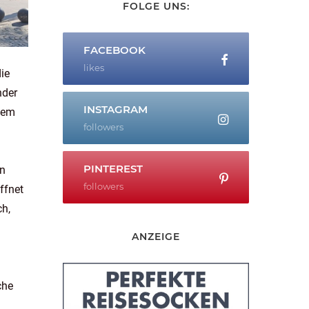
FOLGE UNS:
FACEBOOK
likes
ie
nder
INSTAGRAM
nem
followers
PINTEREST
en
followers
ffnet
ch,
ANZEIGE
che