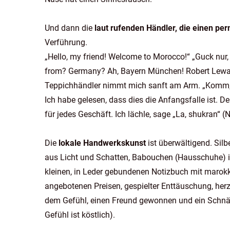
Und dann die
laut rufenden Händler, die einen pe
Verführung.
„Hello, my friend! Welcome to Morocco!“ „Guck nur, k
from? Germany? Ah, Bayern München! Robert Lewand
Teppichhändler nimmt mich sanft am Arm. „Komm, tr
Ich habe gelesen, dass dies die Anfangsfalle ist. D
für jedes Geschäft. Ich lächle, sage „La, shukran“ (
Die
lokale Handwerkskunst
ist überwältigend. Silb
aus Licht und Schatten, Babouchen (Hausschuhe) in
kleinen, in Leder gebundenen Notizbuch mit marok
angebotenen Preisen, gespielter Enttäuschung, he
dem Gefühl, einen Freund gewonnen und ein Schnä
Gefühl ist köstlich).